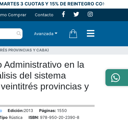
ARTES 3 CUOTAS Y 15% DE REINTEGRO CON TARJETAS
mo Comprar
Contacto
Avanzada
TRÉS PROVINCIAS Y CABA)
 Administrativo en la
lisis del sistema
 veintitrés provincias y
do
Edición:
2013
Páginas:
1550
Típo
Rústica
ISBN:
978-950-20-2390-8