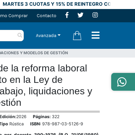
MARTES 3 CUOTAS Y 15% DE REINTEGRO CON TARJET
mo Comprar
Contacto
Avanzada
IDACIONES Y MODELOS DE GESTIÓN
de la reforma laboral
o en la Ley de
abajo, liquidaciones y
stión
Edición:
2026
Páginas:
322
Típo
Rústica
ISBN:
978-987-03-5126-9
 por decreto 390-1976 (B.O. 21/05/1980).