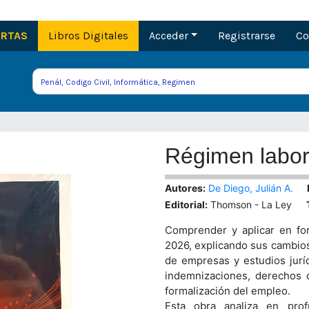
M
ERTAS
Libros Digitales
Acceder
Registrarse
Co
Régimen labor
Autores:
De Diego, Julián A.
Editorial:
Thomson - La Ley
Comprender y aplicar en for
2026, explicando sus cambios 
de empresas y estudios juríd
indemnizaciones, derechos co
formalización del empleo.
Esta obra analiza en prof